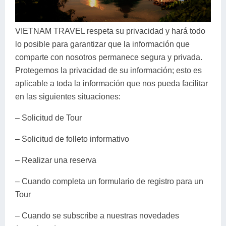
Dien Bien
Phu Yen
Cu Chi & Tay Ninh
Golf
Ha Giang
Buon Ma Thuot
Mui Ne
Discovery
VIETNAM TRAVEL respeta su privacidad y hará todo
lo posible para garantizar que la información que
Cat Ba
Huong Khe
Rach Gia
Beach
comparte con nosotros permanece segura y privada.
Cao Bang
Vinh
Sa Dec
Food Tours
Protegemos la privacidad de su información; esto es
aplicable a toda la información que nos pueda facilitar
Hai Phong
Kon Tum
Soc Trang
Hiking & Trekking
en las siguientes situaciones:
Hoa Binh
Da Lat
Phu Quoc
Student Adventure
– Solicitud de Tour
Ba Be
Dak Lak
Tra Vinh
Photography
– Solicitud de folleto informativo
Lang Son
Quang Binh
Vung Tau
– Realizar una reserva
Bac Kan
Pleiku
Vinh Long
– Cuando completa un formulario de registro para un
Tour
Lung Cu
Phan Rang
– Cuando se subscribe a nuestras novedades
Bac Ha