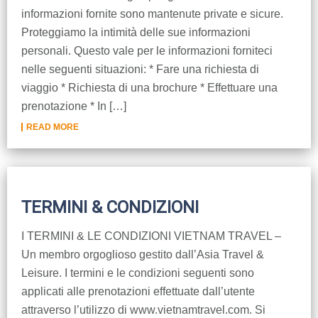
Dien Bien
Phu Yen
Cu Chi & Tay Ninh
Golf
informazioni fornite sono mantenute private e sicure.
Ha Giang
Buon Ma Thuot
Mui Ne
Discovery
Proteggiamo la intimità delle sue informazioni
personali. Questo vale per le informazioni forniteci
Cat Ba
Huong Khe
Rach Gia
Beach
nelle seguenti situazioni: * Fare una richiesta di
viaggio * Richiesta di una brochure * Effettuare una
Cao Bang
Vinh
Sa Dec
Food Tours
prenotazione * In […]
Hai Phong
Kon Tum
Soc Trang
Hiking & Trekking
READ MORE
Hoa Binh
Da Lat
Phu Quoc
Student Adventure
Ba Be
Dak Lak
Tra Vinh
Photography
TERMINI & CONDIZIONI
Lang Son
Quang Binh
Vung Tau
I TERMINI & LE CONDIZIONI VIETNAM TRAVEL –
Bac Kan
Pleiku
Vinh Long
Un membro orgoglioso gestito dall’Asia Travel &
Leisure. I termini e le condizioni seguenti sono
Lung Cu
Phan Rang
applicati alle prenotazioni effettuate dall’utente
Bac Ha
attraverso l’utilizzo di www.vietnamtravel.com. Si